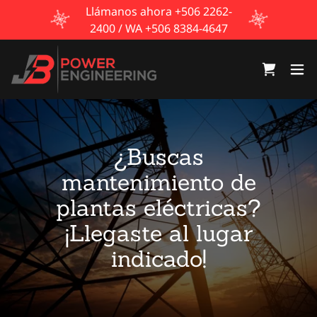
Llámanos ahora +506 2262-
2400 / WA +506 8384-4647
¿Buscas
mantenimiento de
plantas eléctricas?
¡Llegaste al lugar
indicado!